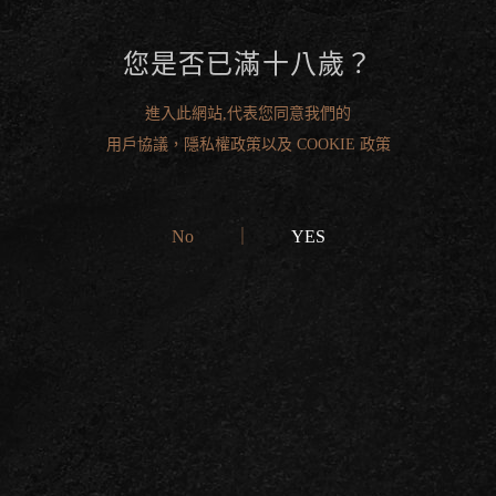
您是否已滿十八歲？
進入此網站,代表您同意我們的
用戶協議，隱私權政策以及 COOKIE 政策
No
｜
YES